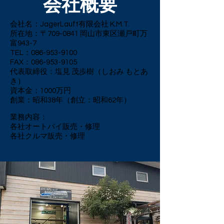
会社概要
会社名：JagerLauft有限会社 K.M.T.
所在地：〒709-0841 岡山市東区瀬戸町万
富943-7
TEL：086-953-9100
FAX：086-953-9105
代表取締役：塩見 茂歩樹（しおみ もとあ
き）
資本金：1000万円
創業：昭和38年（創立：昭和62年）
業務内容：
各社オートバイ販売・修理
各社クルマ販売・修理