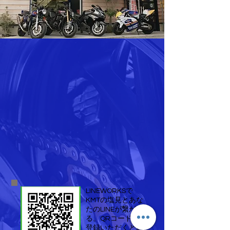
​LINEWORKSで
KMTの塩見とあな
たのLINEが繋が
る。QRコードで
登録いただくとお