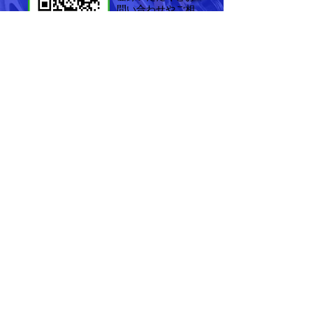
問い合わせやご相
談が気軽に行えま
す。ぜひ！ご登録
を！！
LINE WORKS登録
〒709-0841 岡山県岡山市東区瀬戸町万富
943-7
JagerLauft_HonokaFactory K.M.T.
有限会社K.M.T.
代表取締役 塩見 茂歩樹
TEL:
086-953-9100
FAX:
086-953-9105
​（業務多忙のため極力お電話でのお問い合わ
せはお控えください）
mailto:
kmtdaddy@jagerlauft.com
（メールでのお問合せは返信に時間を頂いて
おります・・・
​ 極力LINEでお問合せくださ
い）
定休日：毎週水曜日、祝日
営業時間：平日10～19時、日曜13～18時