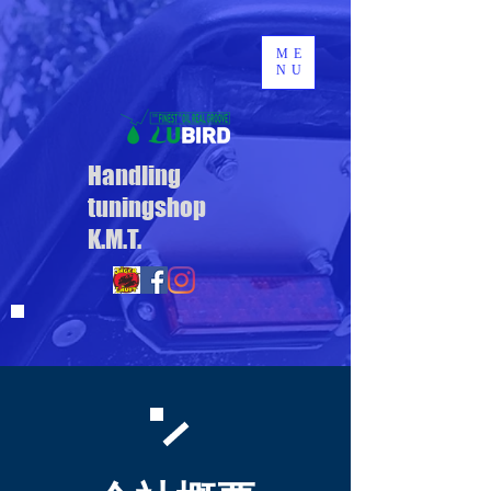
ME
NU
Handling
tuningshop
K.M.T.