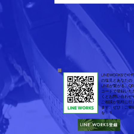
整備事業所です。
​LINEWORKSでKM
の塩見とあなたの
LINEが繋がる。QR
コードで登録いた
くとお問い合わせ
ご相談が気軽に行
ます。ぜひ！ご登
を！！
LINE WORKS登録