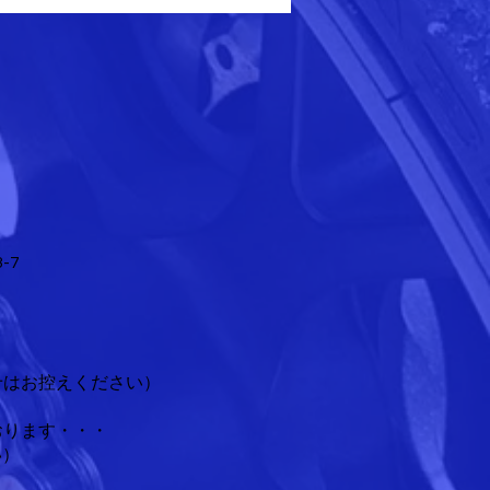
-7
せはお控えください）
おります・・・
）