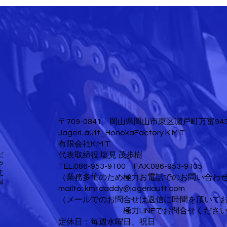
〒709-0841 岡山県岡山市東区瀬戸町万富943
T
JagerLauft_HonokaFactory K.M.T.
有限会社K.M.T.
だ
代表取締役 塩見 茂歩樹
や
TEL:086-953-9100 FAX:086-953-9105
え
​（業務多忙のため極力お電話でのお問い合わ
録
mailto:
kmtdaddy@jagerlauft.com
（メールでのお問合せは返信に時間を頂いて
​ 極力LINEでお問合せください
定休日：毎週水曜日、祝日