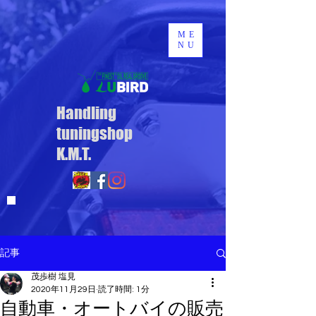
ME
NU
Handling
tuningshop
K.M.T.
記事
茂歩樹 塩見
2020年11月29日
読了時間: 1分
自動車・オートバイの販売