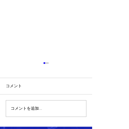
コメント
特定整備制度に関わる講
GSXR1100の
コメントを追加…
習
理