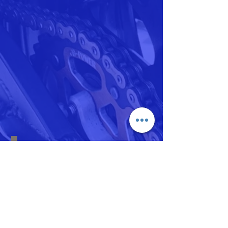
​LINEWORKSで
KMTの塩見とあな
たのLINEが繋が
る。QRコードで
登録いただくとお
問い合わせやご相
談が気軽に行えま
す。ぜひ！ご登録
を！！