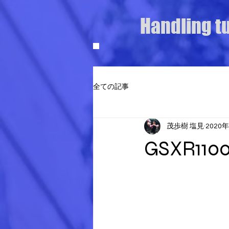
Handling t
全ての記事
茂歩樹 塩見
2020
GSXR1